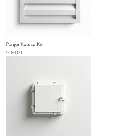
Panjur Kutusu Kiti
Fiyat
₺180,00