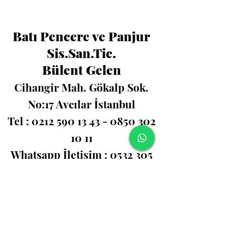
Batı Pencere ve Panjur
Sis.San.Tic.
Bülent Gelen
Cihangir Mah. Gökalp Sok.
No:17 Avcılar İstanbul
Tel : 0212 590 13 43 - 0850 302
10 11
Whatsapp İletişim : 0532 305
50 15
Avcılar Pimapen, Bahcesehir Pimapen,​ Beylikduzu
Pimapen. Bahçeşehir Panjur, Beylikdüzü panjur,