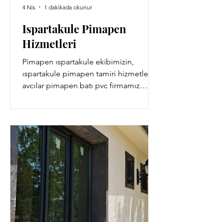
4 Nis
1 dakikada okunur
Ispartakule Pimapen
Hizmetleri
Pimapen ıspartakule ekibimizin,
ıspartakule pimapen tamiri hizmetleri
avcılar pimapen batı pvc firmamız
tarafından sağlanır.